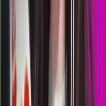
22.45
5
9
1
7
SM
1070
shanghai pools malam
Sabtu, 08 Agu
Buka
23.15
23.00