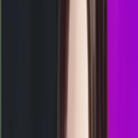
23.50
1
8
6
2
ND
1841
north carolina day
Minggu, 09 Agu
Buka
02.05
01.50
6