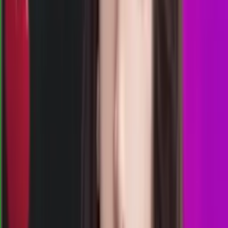
00.30
00.15
2
7
2
1
TX
2747
texas day
Minggu, 09 Agu
Buka
00.30