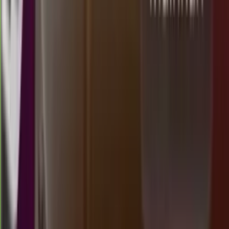
2
NY
2291
newyork 4d
Sabtu, 08 Agu
Buka
17.30
17.15
8
6
3
7
PS
3203