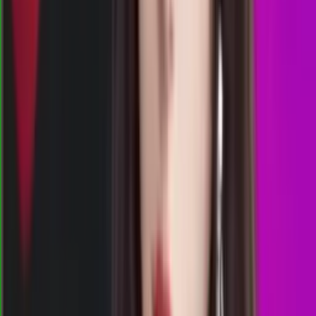
00.15
9
2
7
6
ID
1841
indiana day
Minggu, 09 Agu
Buka
00.20
00.10
6
3
9