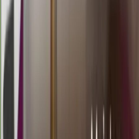
18.50
4
4
0
5
MS
1793
morocco quatro 18:00 wib
Sabtu, 08 Agu
Buka
18.00
17.50