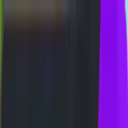
Whatsapp
Telegram
BUKTI WD
SPECIAL KEMERDEKAAN
CASHBACK
ME
LOMBA HARIAN 3D-3LINE
FREE SPIN 17✘