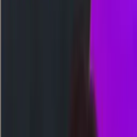
Togel
Slot
Kasino
Olahraga
Arcade
Poker
Tembak Ikan
Sabung Ayam