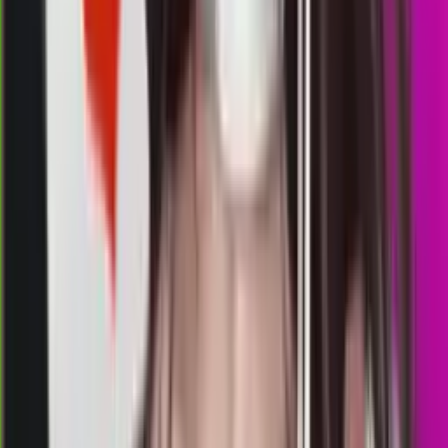
TM
2746
texas morning
Sabtu, 08 Agu
Buka
22.00
21.45
3
9
9
2
FL
2718