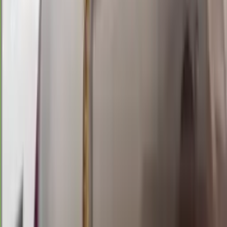
Sabtu, 08 Agu
Buka
19.15
19.00
9
0
3
1
PY
3203
pattaya lottery
Sabtu, 08 Agu
Buka
19.00