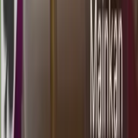
2
8
3
9
AP
3203
ankarapools
Sabtu, 08 Agu
Buka
18.00
17.50
4
8
2