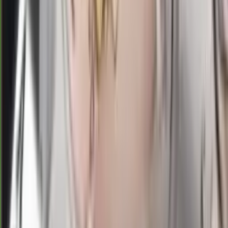
4
2
PC
2430
pcso
Sabtu, 08 Agu
Buka
20.10
19.35
7
1
0
2
VC