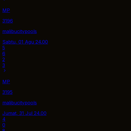
MP
3196
malibucitypools
Sabtu, 01 Agu
24.00
5
6
2
3
MP
3195
malibucitypools
Jumat, 31 Jul
24.00
4
0
8