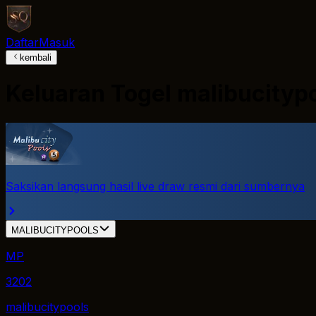
Daftar
Masuk
kembali
Keluaran Togel
malibucityp
Saksikan langsung hasil live draw resmi dari sumbernya
MALIBUCITYPOOLS
MP
3202
malibucitypools