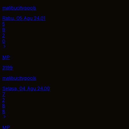
malibucitypools
Rabu, 05 Agu
24.01
5
9
2
0
MP
3199
malibucitypools
Selasa, 04 Agu
24.00
7
2
8
8
MP