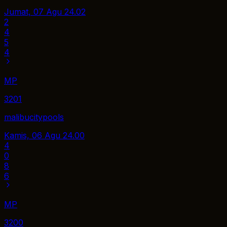
Jumat, 07 Agu
24.02
2
4
5
4
MP
3201
malibucitypools
Kamis, 06 Agu
24.00
4
0
8
6
MP
3200