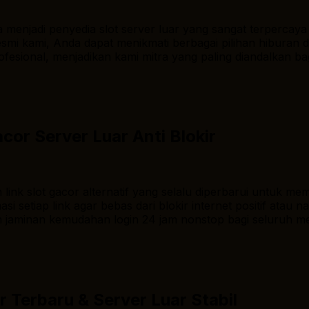
enjadi penyedia slot server luar yang sangat terpercaya
smi kami, Anda dapat menikmati berbagai pilihan hiburan
ional, menjadikan kami mitra yang paling diandalkan bagi 
cor Server Luar Anti Blokir
nk slot gacor alternatif yang selalu diperbarui untuk mem
si setiap link agar bebas dari blokir internet positif atau
minan kemudahan login 24 jam nonstop bagi seluruh memb
 Terbaru & Server Luar Stabil