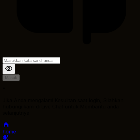
Masuk
*
Jika Anda mengalami Kesulitan saat login, Silahkan
hubungi kami di Live Chat untuk Membantu anda
selanjutnya
home