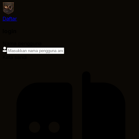
Daftar
login
Nama pengguna
Kata sandi