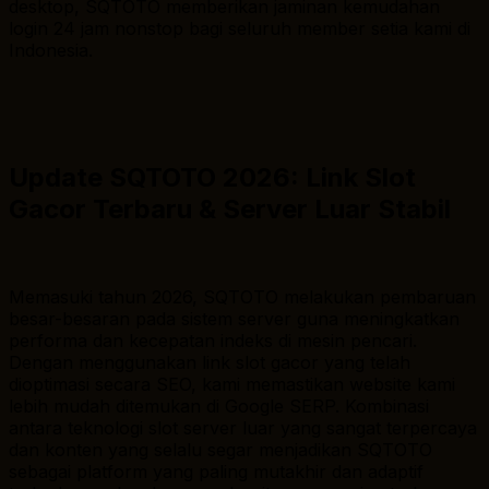
desktop, SQTOTO memberikan jaminan kemudahan
login 24 jam nonstop bagi seluruh member setia kami di
Indonesia.
Update SQTOTO 2026: Link Slot
Gacor Terbaru & Server Luar Stabil
Memasuki tahun 2026, SQTOTO melakukan pembaruan
besar-besaran pada sistem server guna meningkatkan
performa dan kecepatan indeks di mesin pencari.
Dengan menggunakan link slot gacor yang telah
dioptimasi secara SEO, kami memastikan website kami
lebih mudah ditemukan di Google SERP. Kombinasi
antara teknologi slot server luar yang sangat terpercaya
dan konten yang selalu segar menjadikan SQTOTO
sebagai platform yang paling mutakhir dan adaptif