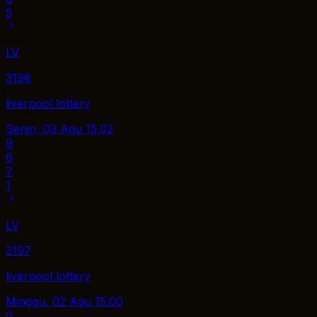
5
LV
3198
liverpool lottery
Senin, 03 Agu
15.02
9
6
7
1
LV
3197
liverpool lottery
Minggu, 02 Agu
15.00
0