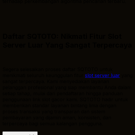
terhadap perkembangan algoritma pencarian terbaru.
Daftar SQTOTO: Nikmati Fitur Slot
Server Luar Yang Sangat Terpercaya
Segera selesaikan proses daftar SQTOTO untuk
menikmati seluruh keunggulan fitur
slot server luar
yang
sangat terpercaya. Kami menyediakan layanan
pelanggan profesional yang siap membantu Anda dalam
setiap tahap, mulai dari pendaftaran hingga panduan
penggunaan link slot gacor kami. SQTOTO hadir untuk
memberikan standar layanan bintang lima dengan
proses transaksi yang transparan dan sistem
pembayaran yang dijamin aman, konsisten, dan
terpercaya bagi semua kalangan pengguna.