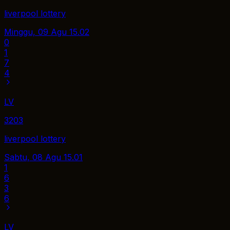
liverpool lottery
Minggu, 09 Agu
15.02
0
1
7
4
LV
3203
liverpool lottery
Sabtu, 08 Agu
15.01
1
6
3
6
LV