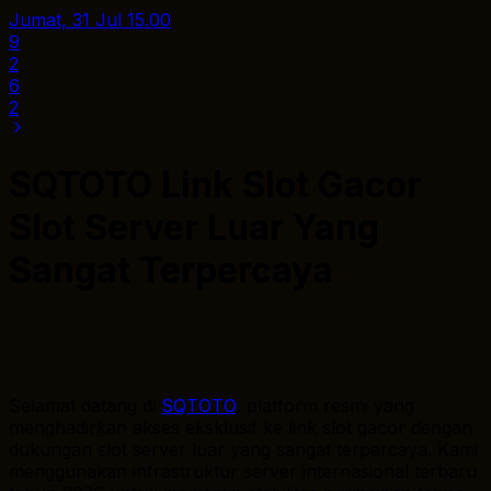
Jumat, 31 Jul
15.00
9
2
6
2
SQTOTO Link Slot Gacor
Slot Server Luar Yang
Sangat Terpercaya
Selamat datang di
SQTOTO
, platform resmi yang
menghadirkan akses eksklusif ke link slot gacor dengan
dukungan slot server luar yang sangat terpercaya. Kami
menggunakan infrastruktur server internasional terbaru