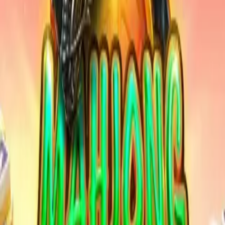
Melalui
link slot gacor
resmi kami, Anda dapat menikmati
berbagai pilihan hiburan digital dengan rasa aman 100%.
SQTOTO terus berkomitmen untuk mempertahankan
standar layanan profesional, menjadikan kami mitra
yang paling diandalkan bagi para pencari server luar
negeri yang stabil.
Link Alternatif SQTOTO: Akses Slot
Gacor Server Luar Anti Blokir
Sering mengalami kesulitan akses? SQTOTO
menyediakan link slot gacor alternatif yang selalu
diperbarui untuk memastikan Anda tetap terhubung
dengan slot server luar yang sangat terpercaya setiap
saat. Kami telah mengoptimasi setiap link agar bebas dari
blokir internet positif atau nawala. Dengan kecepatan
akses yang responsif baik di perangkat mobile maupun