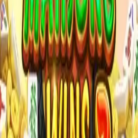
desktop, SQTOTO memberikan jaminan kemudahan
login 24 jam nonstop bagi seluruh member setia kami di
Indonesia.
Update SQTOTO 2026: Link Slot
Gacor Terbaru & Server Luar Stabil
Memasuki tahun 2026, SQTOTO melakukan pembaruan
besar-besaran pada sistem server guna meningkatkan
performa dan kecepatan indeks di mesin pencari.
Dengan menggunakan link slot gacor yang telah
dioptimasi secara SEO, kami memastikan website kami
lebih mudah ditemukan di Google SERP. Kombinasi
antara teknologi slot server luar yang sangat terpercaya
dan konten yang selalu segar menjadikan SQTOTO
sebagai platform yang paling mutakhir dan adaptif