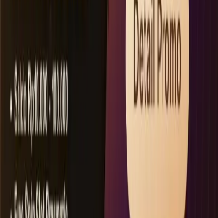
Update SQTOTO 2026: Link Slot
Gacor Terbaru & Server Luar Stabil
Memasuki tahun 2026, SQTOTO melakukan pembaruan
besar-besaran pada sistem server guna meningkatkan
performa dan kecepatan indeks di mesin pencari.
Dengan menggunakan link slot gacor yang telah
dioptimasi secara SEO, kami memastikan website kami
lebih mudah ditemukan di Google SERP. Kombinasi
antara teknologi slot server luar yang sangat terpercaya
dan konten yang selalu segar menjadikan SQTOTO
sebagai platform yang paling mutakhir dan adaptif
terhadap perkembangan algoritma pencarian terbaru.
Daftar SQTOTO: Nikmati Fitur Slot