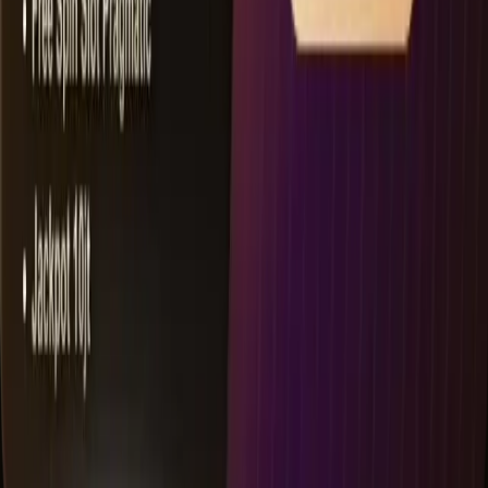
Server Luar Yang Sangat Terpercaya
Segera selesaikan proses daftar SQTOTO untuk
menikmati seluruh keunggulan fitur
slot server luar
yang
sangat terpercaya. Kami menyediakan layanan
pelanggan profesional yang siap membantu Anda dalam
setiap tahap, mulai dari pendaftaran hingga panduan
penggunaan link slot gacor kami. SQTOTO hadir untuk
memberikan standar layanan bintang lima dengan
proses transaksi yang transparan dan sistem
pembayaran yang dijamin aman, konsisten, dan
terpercaya bagi semua kalangan pengguna.
Lihat Semua
home
explore