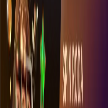
• Jackpot Rp 10,000,000
🟢 Syarat Dapat Kode SPIN:
✅ Melakukan Deposit minimal dengan total 200,000
dalam kurun waktu 1 Minggu
✅ Minimal deposit dilakukan di 2 hari berbeda
✅ Aktif bermain di game apa pun
✅ Klaim kode ke WA Admin setiap hari Senin
📲 FORMAT KLAIM:
CLAIM RODA BONUS – [ID USER] – [Tanggal Deposit]
🔁 Contoh: CLAIM RODA BONUS – LXTOTO88 – 2, 4, 6
Juni