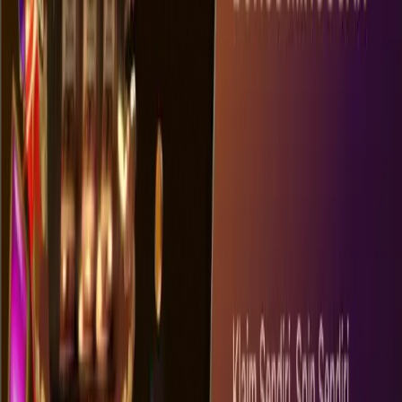
SQTOTO Link Slot Gacor
Slot Server Luar Yang
Sangat Terpercaya
Selamat datang di
SQTOTO
, platform resmi yang
menghadirkan akses eksklusif ke link slot gacor dengan
dukungan slot server luar yang sangat terpercaya. Kami
menggunakan infrastruktur server internasional terbaru
tahun 2026 untuk menjamin stabilitas permainan tanpa
kendala teknis. Sebagai penyedia layanan terdepan,
SQTOTO memastikan setiap member mendapatkan
pengalaman bermain yang lancar dengan sistem
keamanan tingkat tinggi yang melindungi seluruh data
pribadi dan privasi Anda.