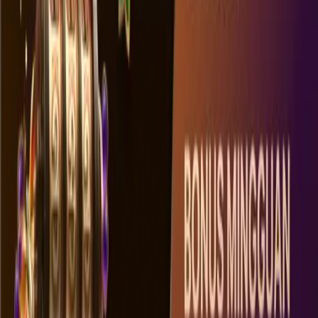
📦 Kode Spin akan dikirim & kamu bisa langsung putar
roda berhadiah!
⚠️ 1 ID = 1 klaim per minggu
⛔ Tidak klaim selama 1x24 jam = hangus
🎯 Hadiah langsung masuk setelah Claim Luckyspin,
Untuk Free Spin Hanya berlaku Sampai 1x24 jam
🎯 Lucky Spin :
https://luckyspinlxgroup.net/
💬 Buruan klaim tiap Senin & SPIN biar saldo kamu
makin gacor!
Cuma di LXGROUP – Webnya Member Happy!