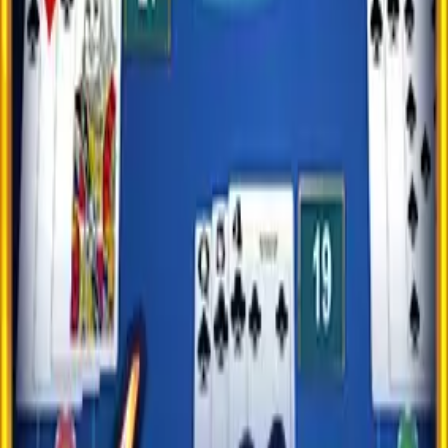
Melalui
link slot gacor
resmi kami, Anda dapat menikmati
berbagai pilihan hiburan digital dengan rasa aman 100%.
SQTOTO terus berkomitmen untuk mempertahankan
standar layanan profesional, menjadikan kami mitra
yang paling diandalkan bagi para pencari server luar
negeri yang stabil.
Link Alternatif SQTOTO: Akses Slot
Gacor Server Luar Anti Blokir
Sering mengalami kesulitan akses? SQTOTO
menyediakan link slot gacor alternatif yang selalu
diperbarui untuk memastikan Anda tetap terhubung
dengan slot server luar yang sangat terpercaya setiap
saat. Kami telah mengoptimasi setiap link agar bebas dari
blokir internet positif atau nawala. Dengan kecepatan
akses yang responsif baik di perangkat mobile maupun