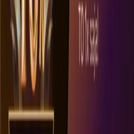
Keamanan adalah fondasi utama di SQTOTO. Kami
bangga menjadi penyedia slot server luar yang sangat
terpercaya yang menerapkan protokol enkripsi data
tercanggih guna menjaga integritas akun member.
Melalui
link slot gacor
resmi kami, Anda dapat menikmati
berbagai pilihan hiburan digital dengan rasa aman 100%.
SQTOTO terus berkomitmen untuk mempertahankan
standar layanan profesional, menjadikan kami mitra
yang paling diandalkan bagi para pencari server luar
negeri yang stabil.
Link Alternatif SQTOTO: Akses Slot
Gacor Server Luar Anti Blokir