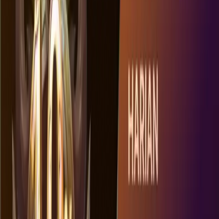
▫️ Tidak boleh withdraw sebelum TO tercapai
▫️ Bonus hanya khusus untuk pemainan livegame slot
pragmatic play
▫️ Bonus masuk otomatis
▫️ Promo dapat berubah sewaktu-waktu
▫️ Bonus tidak bisa di gabungkan dengan promo yang
lain
▫️ Tidak mendapatkan bonus Cashback
🔥 Jangan lewatkan! Deposit sekarang dan nikmati
bonusnya tiap hari!
SQTOTO Link Slot Gacor
Slot Server Luar Yang
Sangat Terpercaya