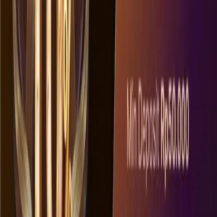
Selamat datang di
SQTOTO
, platform resmi yang
menghadirkan akses eksklusif ke link slot gacor dengan
dukungan slot server luar yang sangat terpercaya. Kami
menggunakan infrastruktur server internasional terbaru
tahun 2026 untuk menjamin stabilitas permainan tanpa
kendala teknis. Sebagai penyedia layanan terdepan,
SQTOTO memastikan setiap member mendapatkan
pengalaman bermain yang lancar dengan sistem
keamanan tingkat tinggi yang melindungi seluruh data
pribadi dan privasi Anda.
Situs Terpercaya SQTOTO: Slot
Server Luar dengan Keamanan
Berlapis