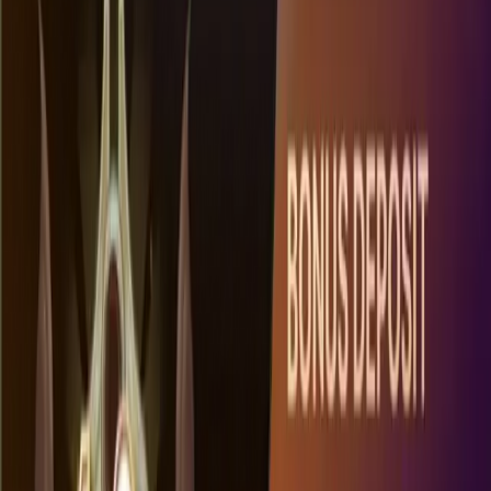
📈 Syarat TO: 1x dari total saldo (deposit + bonus)
📆 Berlaku 1x per akun per hari
🧾 Contoh:
Deposit Rp 200.000 → Bonus 10% = Rp 20.000
(maksimal)
Total saldo: Rp 220.000 → Cukup mainkan TO 1x →
bisa withdraw!
📌 Syarat & Ketentuan:
▫️ Tidak Berlaku di Permainan MONEY ROLL & IRISH
CHARMS