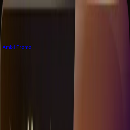
Daftar
Masuk
kembali
Detail Promosi
Ambil Promo
🎁 BONUS DEPOSIT HARIAN – TO 1X!
Setiap hari makin untung!
Nikmati BONUS 10% setiap kali deposit harian hanya
dengan TO 1x saja!
💸 Minimal Deposit: Rp 50.000
💰 Bonus: 10% (Maksimal Rp 20.000)