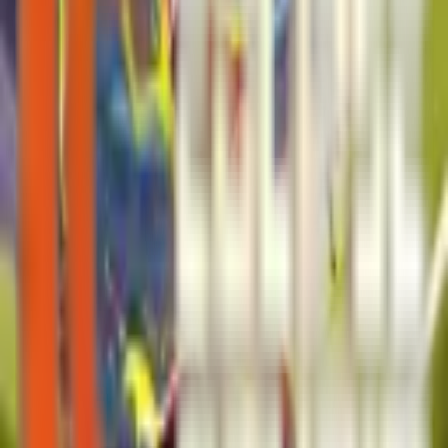
standar layanan profesional, menjadikan kami mitra
yang paling diandalkan bagi para pencari server luar
negeri yang stabil.
Link Alternatif SQTOTO: Akses Slot
Gacor Server Luar Anti Blokir
Sering mengalami kesulitan akses? SQTOTO
menyediakan link slot gacor alternatif yang selalu
diperbarui untuk memastikan Anda tetap terhubung
dengan slot server luar yang sangat terpercaya setiap
saat. Kami telah mengoptimasi setiap link agar bebas dari
blokir internet positif atau nawala. Dengan kecepatan
akses yang responsif baik di perangkat mobile maupun
desktop, SQTOTO memberikan jaminan kemudahan
login 24 jam nonstop bagi seluruh member setia kami di