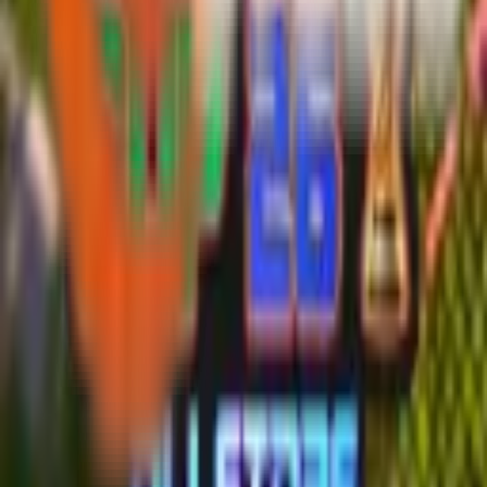
Daftar SQTOTO: Nikmati Fitur Slot
Server Luar Yang Sangat Terpercaya
Segera selesaikan proses daftar SQTOTO untuk
menikmati seluruh keunggulan fitur
slot server luar
yang
sangat terpercaya. Kami menyediakan layanan
pelanggan profesional yang siap membantu Anda dalam
setiap tahap, mulai dari pendaftaran hingga panduan
penggunaan link slot gacor kami. SQTOTO hadir untuk
memberikan standar layanan bintang lima dengan
proses transaksi yang transparan dan sistem
pembayaran yang dijamin aman, konsisten, dan
terpercaya bagi semua kalangan pengguna.
Lihat Semua