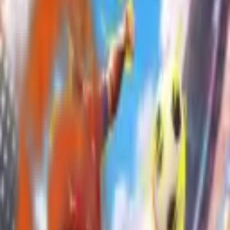
All Stars - World Cup 2026
Eclipse Studio
2
/
2
Game
Page
1
of
1
SQTOTO Link Slot Gacor
Slot Server Luar Yang
Sangat Terpercaya
Selamat datang di
SQTOTO
, platform resmi yang
menghadirkan akses eksklusif ke link slot gacor dengan
dukungan slot server luar yang sangat terpercaya. Kami
menggunakan infrastruktur server internasional terbaru
tahun 2026 untuk menjamin stabilitas permainan tanpa
kendala teknis. Sebagai penyedia layanan terdepan,