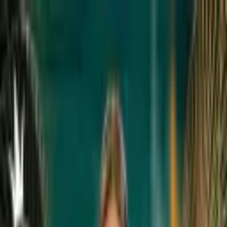
Daftar
Masuk
casino
Cari Permainan
fury of anubis
plinko+
koi gate
lightning baccarat
world cup 2026
crash game
for you
slot
live casino
4
arcade
fishing
2603
635
104
21
Provider :
All
Filter :
TERKENAL
Clash of Clans Crash Mania SUPER RICH
SUPER RICH