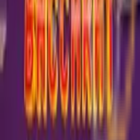
Daftar SQTOTO: Nikmati Fitur Slot
Server Luar Yang Sangat Terpercaya
Segera selesaikan proses daftar SQTOTO untuk
menikmati seluruh keunggulan fitur
slot server luar
yang
sangat terpercaya. Kami menyediakan layanan
pelanggan profesional yang siap membantu Anda dalam
setiap tahap, mulai dari pendaftaran hingga panduan
penggunaan link slot gacor kami. SQTOTO hadir untuk
memberikan standar layanan bintang lima dengan
proses transaksi yang transparan dan sistem
pembayaran yang dijamin aman, konsisten, dan
terpercaya bagi semua kalangan pengguna.
Lihat Semua