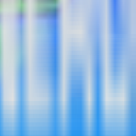
astikan Anda tetap terhubung dengan slot server luar
 nawala. Dengan kecepatan akses yang responsif baik di
er setia kami di Indonesia.
ma dan kecepatan indeks di mesin pencari. Dengan
 di Google SERP. Kombinasi antara teknologi slot server
hir dan adaptif terhadap perkembangan algoritma