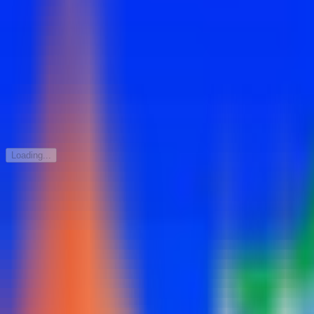
Aces and Eights 10 Hand
Habanero
Aces and Eights 1 Hand
Habanero
Aces and Eights 100 Hand
Habanero
All American Poker 1 Hand
Habanero
All American Poker 10 Hand
Habanero
All American Poker 5 Hand
Habanero
All American Poker 100 Hand
Habanero
All American Poker 50 Hand
Habanero
Bonus Deuces Wild 1 Hand
Habanero
Bonus Deuces Wild 10 Hand
Habanero
Bonus Deuces Wild 5 Hand
Habanero
Loading...
24
/
62
Game
Page
1
of
3
SQTOTO Link Slot Gacor Slo