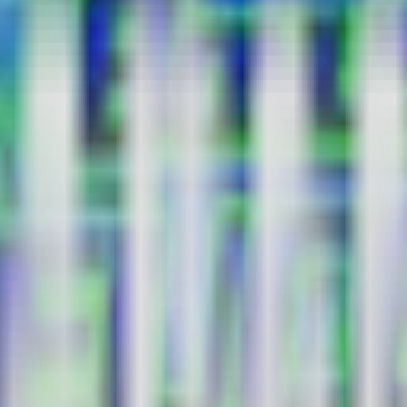
irkan akses eksklusif ke link slot gacor dengan dukungan s
tahun 2026 untuk menjamin stabilitas permainan tanpa ken
n yang lancar dengan sistem keamanan tingkat tinggi yang
r Luar dengan Keamanan Berlapis
enjadi penyedia slot server luar yang sangat terpercaya
smi kami, Anda dapat menikmati berbagai pilihan hiburan
ional, menjadikan kami mitra yang paling diandalkan bagi 
cor Server Luar Anti Blokir