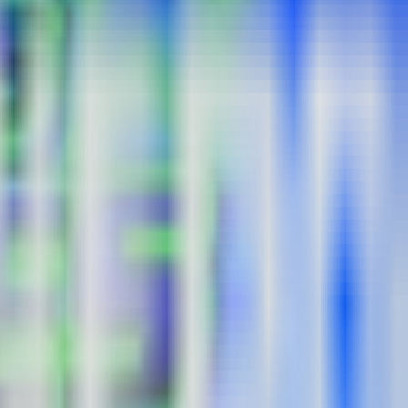
lot server luar yang sangat terpercaya. Kami
dala teknis. Sebagai penyedia layanan terdepan, SQTOTO
 melindungi seluruh data pribadi dan privasi Anda.
 yang menerapkan protokol enkripsi data tercanggih guna
 digital dengan rasa aman 100%. SQTOTO terus
para pencari server luar negeri yang stabil.