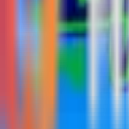
Sering mengalami kesulitan akses? SQTOTO menyediakan li
yang sangat terpercaya setiap saat. Kami telah mengoptima
perangkat mobile maupun desktop, SQTOTO memberikan ja
Update SQTOTO 2026: Link Slot Gacor
Memasuki tahun 2026, SQTOTO melakukan pembaruan besa
menggunakan link slot gacor yang telah dioptimasi secar
luar yang sangat terpercaya dan konten yang selalu seg
pencarian terbaru.