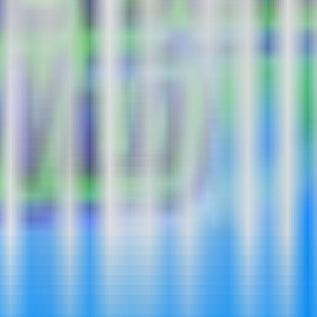
nk slot gacor alternatif yang selalu diperbarui untuk mem
si setiap link agar bebas dari blokir internet positif atau
minan kemudahan login 24 jam nonstop bagi seluruh memb
 Terbaru & Server Luar Stabil
r-besaran pada sistem server guna meningkatkan perfor
a SEO, kami memastikan website kami lebih mudah ditemukan
ar menjadikan SQTOTO sebagai platform yang paling mutak