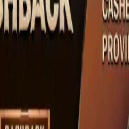
dalah
Rp200.000 per minggu
.
me (Spadegaming, Habanero, SBO, Pragmatic, dan PGSof
gu
setiap minggunya.
19.00 WIB)
.
nu Kotak Hadiah
.
draw)
atau digunakan kembali untuk bermain.
itahuan sebelumnya.
l dan tidak dapat diganggu gugat
.
back Hunter
.
et
atau
Cashback Hunter
,
saldo akan hangus
dan akun a
pembagian yang ditentukan dan paling lambat 7 hari setela
ak menerima bonus, artinya jumlah kekalahan
belum menc
minal deposit
.