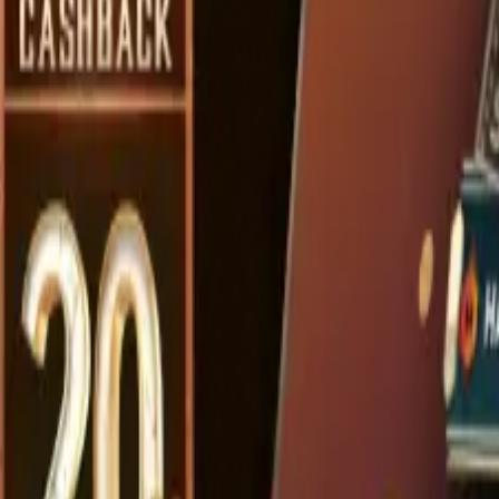
t Server Luar Yang Sangat T
irkan akses eksklusif ke link slot gacor dengan dukungan s
tahun 2026 untuk menjamin stabilitas permainan tanpa ken
n yang lancar dengan sistem keamanan tingkat tinggi yang
r Luar dengan Keamanan Berlapis