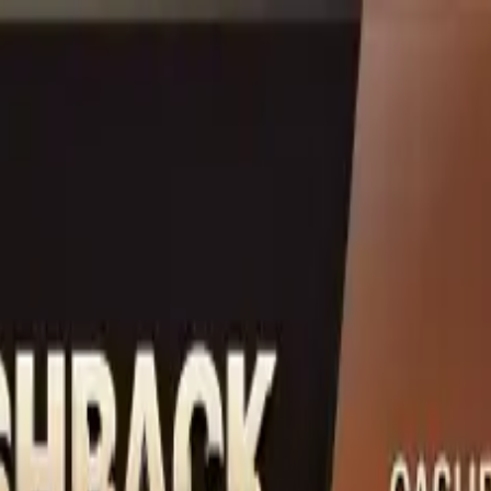
XGROUP!
0%
 15%