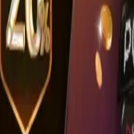
enjadi penyedia slot server luar yang sangat terpercaya
smi kami, Anda dapat menikmati berbagai pilihan hiburan
ional, menjadikan kami mitra yang paling diandalkan bagi 
cor Server Luar Anti Blokir
nk slot gacor alternatif yang selalu diperbarui untuk mem
si setiap link agar bebas dari blokir internet positif atau
minan kemudahan login 24 jam nonstop bagi seluruh memb