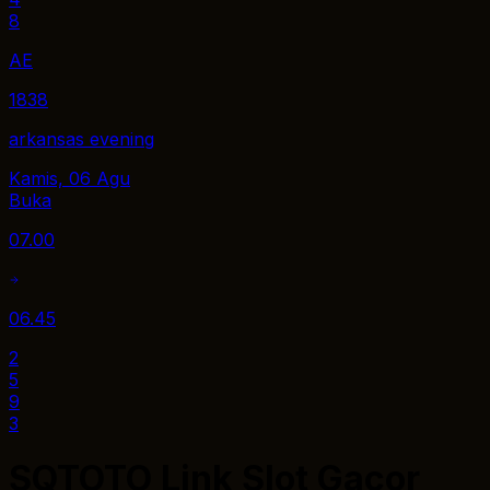
8
AE
1838
arkansas evening
Kamis, 06 Agu
Buka
07.00
06.45
2
5
9
3
SQTOTO Link Slot Gacor