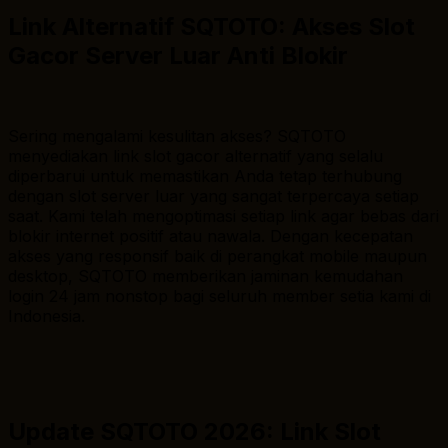
Link Alternatif SQTOTO: Akses Slot
Gacor Server Luar Anti Blokir
Sering mengalami kesulitan akses? SQTOTO
menyediakan link slot gacor alternatif yang selalu
diperbarui untuk memastikan Anda tetap terhubung
dengan slot server luar yang sangat terpercaya setiap
saat. Kami telah mengoptimasi setiap link agar bebas dari
blokir internet positif atau nawala. Dengan kecepatan
akses yang responsif baik di perangkat mobile maupun
desktop, SQTOTO memberikan jaminan kemudahan
login 24 jam nonstop bagi seluruh member setia kami di
Indonesia.
Update SQTOTO 2026: Link Slot