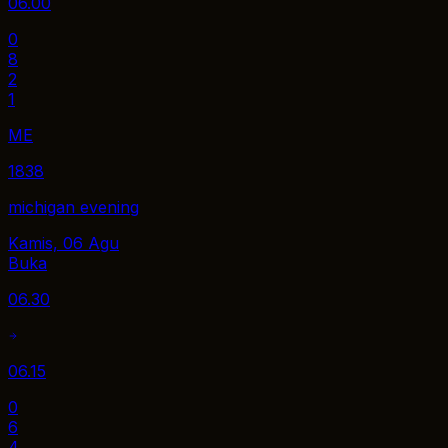
06.00
0
8
2
1
ME
1838
michigan evening
Kamis, 06 Agu
Buka
06.30
06.15
0
6
4