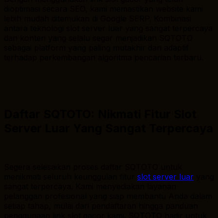
dioptimasi secara SEO, kami memastikan website kami
lebih mudah ditemukan di Google SERP. Kombinasi
antara teknologi slot server luar yang sangat terpercaya
dan konten yang selalu segar menjadikan SQTOTO
sebagai platform yang paling mutakhir dan adaptif
terhadap perkembangan algoritma pencarian terbaru.
Daftar SQTOTO: Nikmati Fitur Slot
Server Luar Yang Sangat Terpercaya
Segera selesaikan proses daftar SQTOTO untuk
menikmati seluruh keunggulan fitur
slot server luar
yang
sangat terpercaya. Kami menyediakan layanan
pelanggan profesional yang siap membantu Anda dalam
setiap tahap, mulai dari pendaftaran hingga panduan
penggunaan link slot gacor kami. SQTOTO hadir untuk