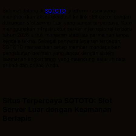
Selamat datang di
SQTOTO
, platform resmi yang
menghadirkan akses eksklusif ke link slot gacor dengan
dukungan slot server luar yang sangat terpercaya. Kami
menggunakan infrastruktur server internasional terbaru
tahun 2026 untuk menjamin stabilitas permainan tanpa
kendala teknis. Sebagai penyedia layanan terdepan,
SQTOTO memastikan setiap member mendapatkan
pengalaman bermain yang lancar dengan sistem
keamanan tingkat tinggi yang melindungi seluruh data
pribadi dan privasi Anda.
Situs Terpercaya SQTOTO: Slot
Server Luar dengan Keamanan
Berlapis