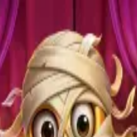
t Server Luar Yang Sangat T
irkan akses eksklusif ke link slot gacor dengan dukungan s
tahun 2026 untuk menjamin stabilitas permainan tanpa ken
n yang lancar dengan sistem keamanan tingkat tinggi yang