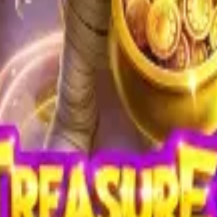
 Terbaru & Server Luar Stabil
r-besaran pada sistem server guna meningkatkan perfor
a SEO, kami memastikan website kami lebih mudah ditemukan
ar menjadikan SQTOTO sebagai platform yang paling mutak
erver Luar Yang Sangat Terpercaya
i seluruh keunggulan fitur
slot server luar
yang sangat ter
, mulai dari pendaftaran hingga panduan penggunaan link
ang transparan dan sistem pembayaran yang dijamin aman, 