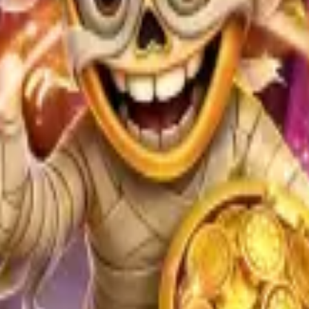
r Luar dengan Keamanan Berlapis
enjadi penyedia slot server luar yang sangat terpercaya
smi kami, Anda dapat menikmati berbagai pilihan hiburan
ional, menjadikan kami mitra yang paling diandalkan bagi 
cor Server Luar Anti Blokir
nk slot gacor alternatif yang selalu diperbarui untuk mem
si setiap link agar bebas dari blokir internet positif atau
minan kemudahan login 24 jam nonstop bagi seluruh memb