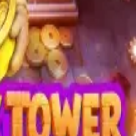
ma dan kecepatan indeks di mesin pencari. Dengan
 di Google SERP. Kombinasi antara teknologi slot server
hir dan adaptif terhadap perkembangan algoritma
percaya. Kami menyediakan layanan pelanggan
 slot gacor kami. SQTOTO hadir untuk memberikan
konsisten, dan terpercaya bagi semua kalangan