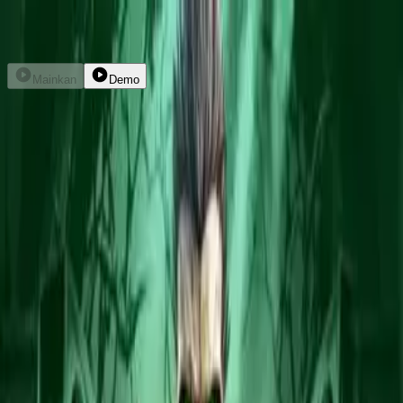
Daftar
Masuk
Mainkan
Demo
The Crypt 2
nolimitcity
kembali
SQTOTO Link Slot Gacor
Slot Server Luar Yang
Sangat Terpercaya
Selamat datang di
SQTOTO
, platform resmi yang
menghadirkan akses eksklusif ke link slot gacor dengan
dukungan slot server luar yang sangat terpercaya. Kami
menggunakan infrastruktur server internasional terbaru