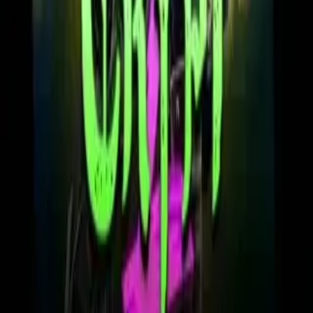
terhadap perkembangan algoritma pencarian terbaru.
Daftar SQTOTO: Nikmati Fitur Slot
Server Luar Yang Sangat Terpercaya
Segera selesaikan proses daftar SQTOTO untuk
menikmati seluruh keunggulan fitur
slot server luar
yang
sangat terpercaya. Kami menyediakan layanan
pelanggan profesional yang siap membantu Anda dalam
setiap tahap, mulai dari pendaftaran hingga panduan
penggunaan link slot gacor kami. SQTOTO hadir untuk
memberikan standar layanan bintang lima dengan
proses transaksi yang transparan dan sistem
pembayaran yang dijamin aman, konsisten, dan
terpercaya bagi semua kalangan pengguna.