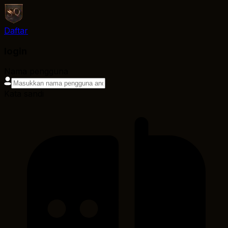
Daftar
login
Nama pengguna
Kata sandi