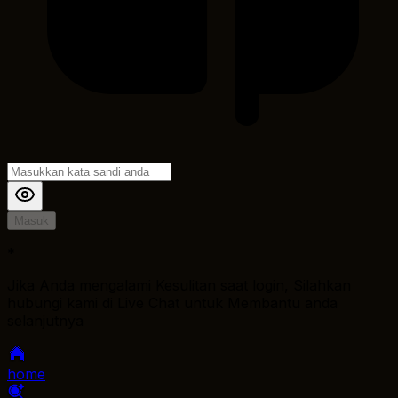
Masuk
*
Jika Anda mengalami Kesulitan saat login, Silahkan
hubungi kami di Live Chat untuk Membantu anda
selanjutnya
home