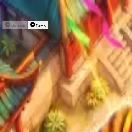
Daftar
Masuk
Mainkan
Demo
Lucky Tiger 1000
fatpanda
kembali
SQTOTO Link Slot Gacor Slo
Selamat datang di
SQTOTO
, platform resmi yang menghad
menggunakan infrastruktur server internasional terbaru 
memastikan setiap member mendapatkan pengalaman bermai