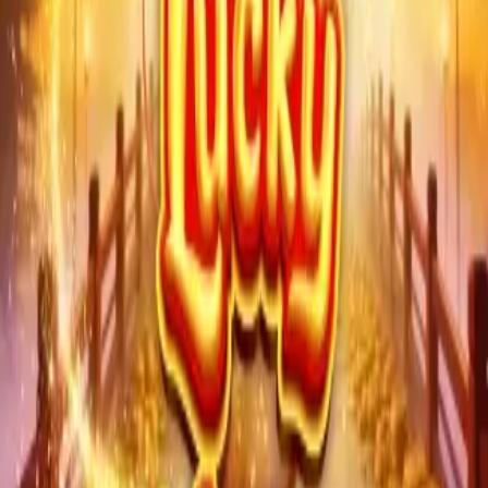
desktop, SQTOTO memberikan jaminan kemudahan
login 24 jam nonstop bagi seluruh member setia kami di
Indonesia.
Update SQTOTO 2026: Link Slot
Gacor Terbaru & Server Luar Stabil
Memasuki tahun 2026, SQTOTO melakukan pembaruan
besar-besaran pada sistem server guna meningkatkan
performa dan kecepatan indeks di mesin pencari.
Dengan menggunakan link slot gacor yang telah
dioptimasi secara SEO, kami memastikan website kami
lebih mudah ditemukan di Google SERP. Kombinasi
antara teknologi slot server luar yang sangat terpercaya
dan konten yang selalu segar menjadikan SQTOTO
sebagai platform yang paling mutakhir dan adaptif