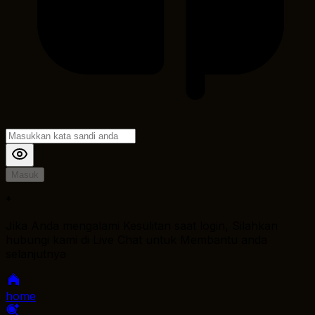
Masuk
*
Jika Anda mengalami Kesulitan saat login, Silahkan
hubungi kami di Live Chat untuk Membantu anda
selanjutnya
home