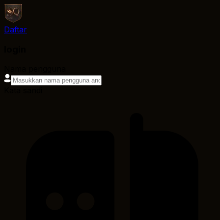
Daftar
login
Nama pengguna
Kata sandi