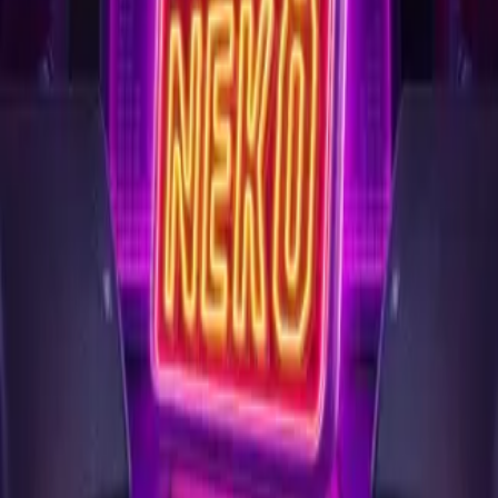
terhadap perkembangan algoritma pencarian terbaru.
Daftar SQTOTO: Nikmati Fitur Slot
Server Luar Yang Sangat Terpercaya
Segera selesaikan proses daftar SQTOTO untuk
menikmati seluruh keunggulan fitur
slot server luar
yang
sangat terpercaya. Kami menyediakan layanan
pelanggan profesional yang siap membantu Anda dalam
setiap tahap, mulai dari pendaftaran hingga panduan
penggunaan link slot gacor kami. SQTOTO hadir untuk
memberikan standar layanan bintang lima dengan
proses transaksi yang transparan dan sistem
pembayaran yang dijamin aman, konsisten, dan
terpercaya bagi semua kalangan pengguna.