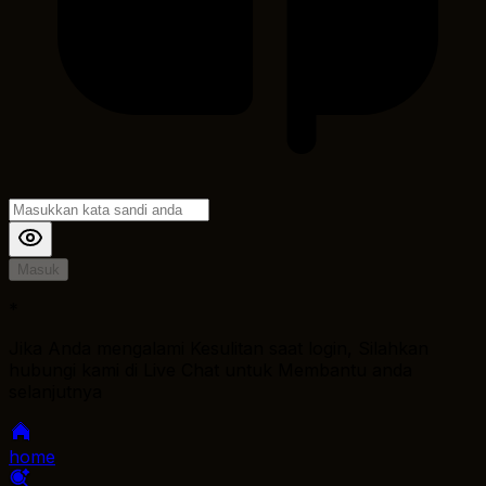
Masuk
*
Jika Anda mengalami Kesulitan saat login, Silahkan
hubungi kami di Live Chat untuk Membantu anda
selanjutnya
home