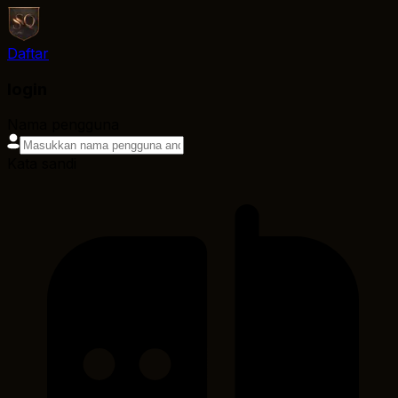
Daftar
login
Nama pengguna
Kata sandi