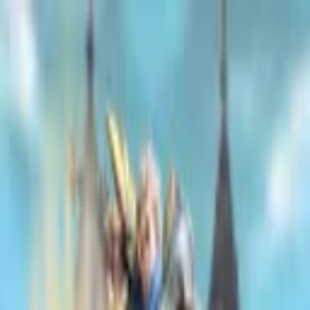
Daftar
Masuk
sport
Cari Permainan
Provider :
All
Sports Book
SBOBET
Sports Book
Saba
E-Sports
Saba
3
/
3
Game
Page
1
of
1
SQTOTO Link Slot Gacor
Slot Server Luar Yang
Sangat Terpercaya