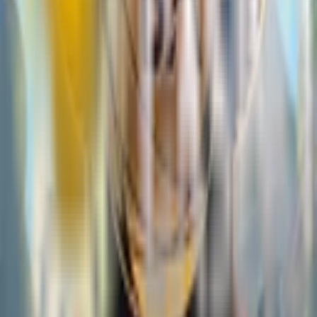
Memasuki tahun 2026, SQTOTO melakukan pembaruan
besar-besaran pada sistem server guna meningkatkan
performa dan kecepatan indeks di mesin pencari.
Dengan menggunakan link slot gacor yang telah
dioptimasi secara SEO, kami memastikan website kami
lebih mudah ditemukan di Google SERP. Kombinasi
antara teknologi slot server luar yang sangat terpercaya
dan konten yang selalu segar menjadikan SQTOTO
sebagai platform yang paling mutakhir dan adaptif
terhadap perkembangan algoritma pencarian terbaru.
Daftar SQTOTO: Nikmati Fitur Slot
Server Luar Yang Sangat Terpercaya
Segera selesaikan proses daftar SQTOTO untuk
menikmati seluruh keunggulan fitur
slot server luar
yang