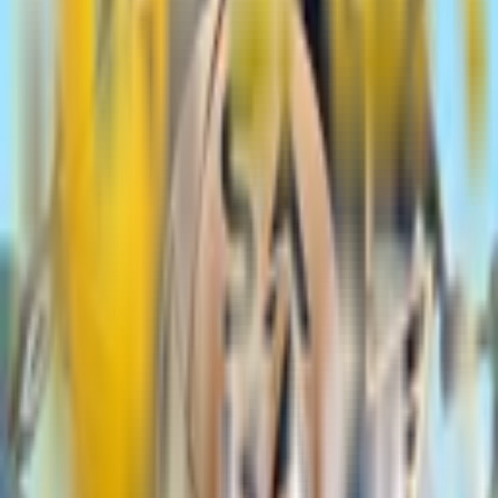
Sering mengalami kesulitan akses? SQTOTO
menyediakan link slot gacor alternatif yang selalu
diperbarui untuk memastikan Anda tetap terhubung
dengan slot server luar yang sangat terpercaya setiap
saat. Kami telah mengoptimasi setiap link agar bebas dari
blokir internet positif atau nawala. Dengan kecepatan
akses yang responsif baik di perangkat mobile maupun
desktop, SQTOTO memberikan jaminan kemudahan
login 24 jam nonstop bagi seluruh member setia kami di
Indonesia.
Update SQTOTO 2026: Link Slot
Gacor Terbaru & Server Luar Stabil