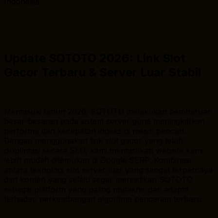
Indonesia.
Update SQTOTO 2026: Link Slot
Gacor Terbaru & Server Luar Stabil
Memasuki tahun 2026, SQTOTO melakukan pembaruan
besar-besaran pada sistem server guna meningkatkan
performa dan kecepatan indeks di mesin pencari.
Dengan menggunakan link slot gacor yang telah
dioptimasi secara SEO, kami memastikan website kami
lebih mudah ditemukan di Google SERP. Kombinasi
antara teknologi slot server luar yang sangat terpercaya
dan konten yang selalu segar menjadikan SQTOTO
sebagai platform yang paling mutakhir dan adaptif
terhadap perkembangan algoritma pencarian terbaru.