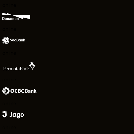
online
online
online
online
online
online