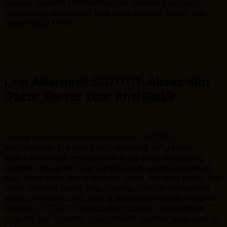
standar layanan profesional, menjadikan kami mitra
yang paling diandalkan bagi para pencari server luar
negeri yang stabil.
Link Alternatif SQTOTO: Akses Slot
Gacor Server Luar Anti Blokir
Sering mengalami kesulitan akses? SQTOTO
menyediakan link slot gacor alternatif yang selalu
diperbarui untuk memastikan Anda tetap terhubung
dengan slot server luar yang sangat terpercaya setiap
saat. Kami telah mengoptimasi setiap link agar bebas dari
blokir internet positif atau nawala. Dengan kecepatan
akses yang responsif baik di perangkat mobile maupun
desktop, SQTOTO memberikan jaminan kemudahan
login 24 jam nonstop bagi seluruh member setia kami di