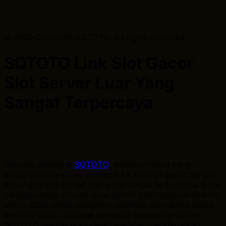
© 2025 Copyright
SQTOTO
. All rights reserved.
SQTOTO Link Slot Gacor
Slot Server Luar Yang
Sangat Terpercaya
Selamat datang di
SQTOTO
, platform resmi yang
menghadirkan akses eksklusif ke link slot gacor dengan
dukungan slot server luar yang sangat terpercaya. Kami
menggunakan infrastruktur server internasional terbaru
tahun 2026 untuk menjamin stabilitas permainan tanpa
kendala teknis. Sebagai penyedia layanan terdepan,
SQTOTO memastikan setiap member mendapatkan