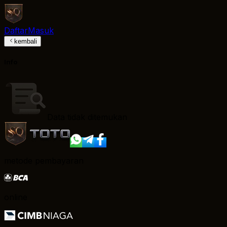
Daftar
Masuk
kembali
Info
Data tidak ditemukan
metode pembayaran
online