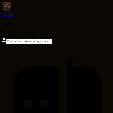
Daftar
login
Nama pengguna
Kata sandi