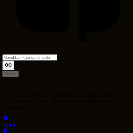
Masuk
*
Jika Anda mengalami Kesulitan saat login, Silahkan
hubungi kami di Live Chat untuk Membantu anda
selanjutnya
home