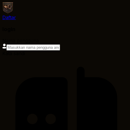
Daftar
login
Nama pengguna
Kata sandi