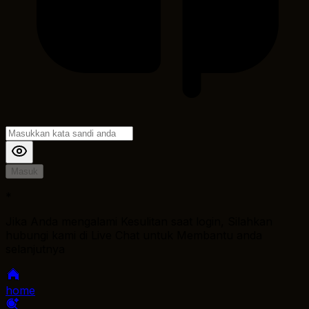
Masuk
*
Jika Anda mengalami Kesulitan saat login, Silahkan
hubungi kami di Live Chat untuk Membantu anda
selanjutnya
home