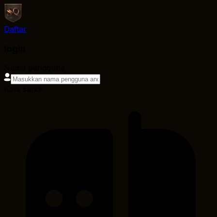
Daftar
login
Nama pengguna
Kata sandi