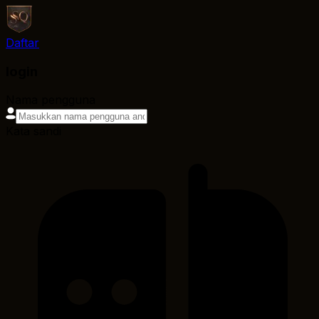
Daftar
login
Nama pengguna
Kata sandi