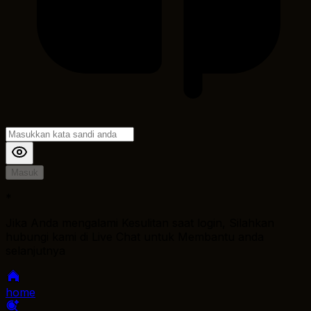
Masuk
*
Jika Anda mengalami Kesulitan saat login, Silahkan
hubungi kami di Live Chat untuk Membantu anda
selanjutnya
home